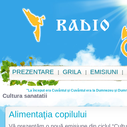
PREZENTARE
GRILA
EMISIUNI
"La început era Cuvântul şi Cuvântul era la Dumnezeu şi Dumnez
Cultura sanatatii
Alimentaţia copilului
Vă prezentăm o nouă emisiune din ciclul “Cultur