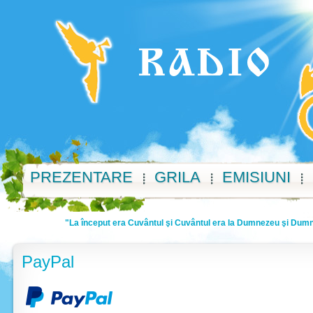
PREZENTARE
GRILA
EMISIUNI
"La început era Cuvântul şi Cuvântul era la Dumnezeu şi Dumnez
PayPal