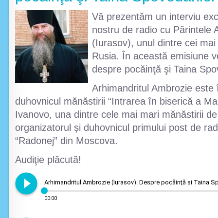
Vă prezentăm un interviu exc
nostru de radio cu Părintele
(Iurasov), unul dintre cei mai
Rusia. În această emisiune v
despre pocăinţă şi Taina Spo
Arhimandritul Ambrozie este î
duhovnicul mănăstirii “Intrarea în biserică a Ma
Ivanovo, una dintre cele mai mari mănăstirii de
organizatorul și duhovnicul primului post de ra
“Radonej” din Mosсova.
Audiţie plăcută!
play_circle_filled
Arhimandritul Ambrozie (Iurasov). Despre pocăinţă şi Taina Sp
00:00