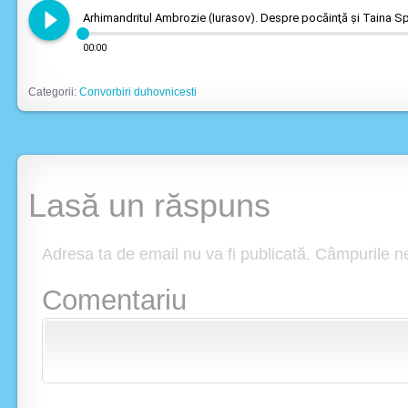
play_circle_filled
Arhimandritul Ambrozie (Iurasov). Despre pocăinţă şi Taina Spo
00:00
Categorii:
Convorbiri duhovnicesti
Lasă un răspuns
Adresa ta de email nu va fi publicată.
Câmpurile n
Comentariu