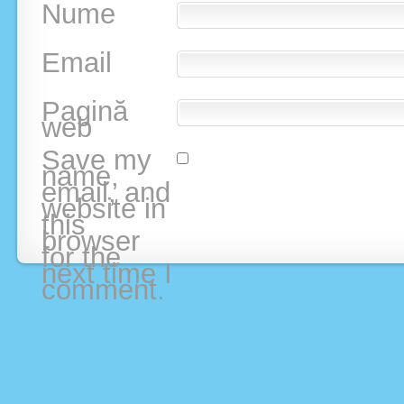
Nume
Email
Pagină
web
Save my
name,
email, and
website in
this
browser
for the
next time I
comment.