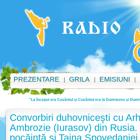
PREZENTARE
GRILA
EMISIUNI
"La început era Cuvântul şi Cuvântul era la Dumnezeu şi Dumnez
Convorbiri duhovniceşti cu Arh
Ambrozie (Iurasov) din Rusia.
pocăinţă şi Taina Spovedaniei